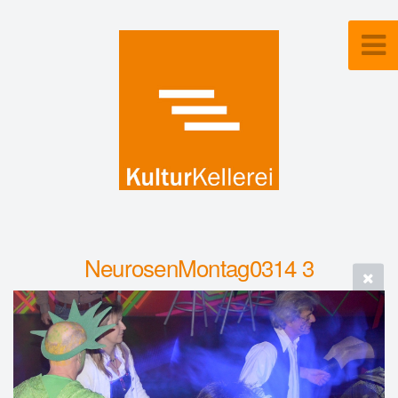
NeurosenMontag0314 3