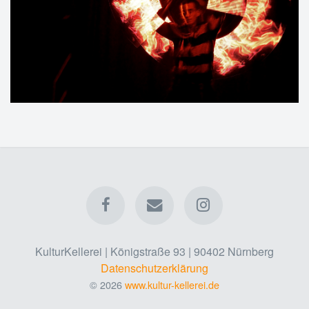
KulturKellerei | Königstraße 93 | 90402 Nürnberg
Datenschutzerklärung
© 2026
www.kultur-kellerei.de